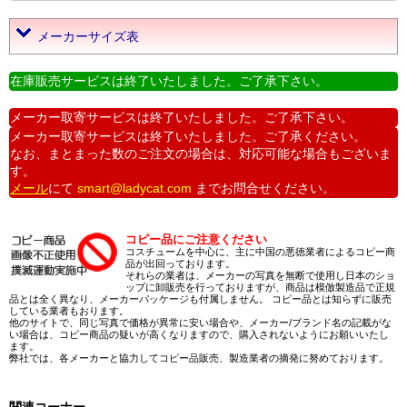
メーカーサイズ表
在庫販売サービスは終了いたしました。ご了承下さい。
メーカー取寄サービスは終了いたしました。ご了承下さい。
メーカー取寄サービスは終了いたしました。ご了承ください。
なお、まとまった数のご注文の場合は、対応可能な場合もございま
す。
メール
にて
smart@ladycat.com
までお問合せください。
コピー品にご注意ください
コスチュームを中心に、主に中国の悪徳業者によるコピー商
品が出回っております。
それらの業者は、メーカーの写真を無断で使用し日本のショ
ップに卸販売を行っておりますが、商品は模倣製造品で正規
品とは全く異なり、メーカーパッケージも付属しません。 コピー品とは知らずに販売
している業者もおります。
他のサイトで、同じ写真で価格が異常に安い場合や、メーカー/ブランド名の記載がな
い場合は、コピー商品の疑いが高くなりますので、購入されないようにお願いいたし
ます。
弊社では、各メーカーと協力してコピー品販売、製造業者の摘発に努めております。