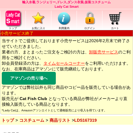
輸入水着,ランジェリー,ドレス,ダンス衣装,仮装コスチューム
Lady Cat Smart
トップ
お気に入り
利用案内
ログイン
カート
小売サービス終了
当サイトでご提供しております小売サービスは2026年2月末で終了さ
せていただきました。
業者の方、まとまったご注文をご検討の方は、
卸販売サービス
のご利
用をご検討ください。
卸会員登録済の方は、
タイムセールコーナー
をご利用いただけます。
なお、在庫商品はアマゾンにて販売継続しております。
アマゾンの売り場へ
アマゾンでは弊社以外も同じ商品やコピー品を販売している場合があ
ります。
販売元が
Cat Fish Club
となっている商品が弊社がメーカーより直
接輸入販売している商品となります。
*Lady Catは、Amazonアソシエイトとして適格販売により収入を得ています。
トップ
コスチューム
商品リスト
LDS167319