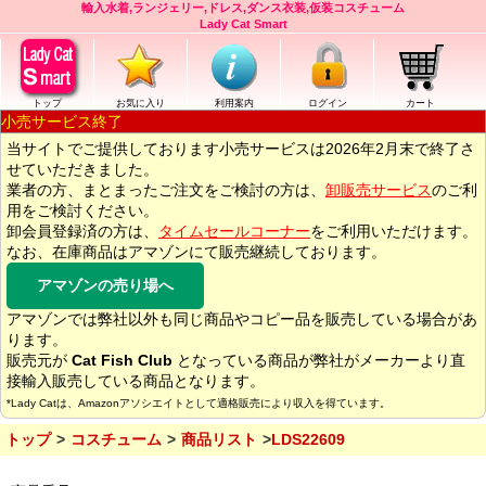
輸入水着,ランジェリー,ドレス,ダンス衣装,仮装コスチューム
Lady Cat Smart
トップ
お気に入り
利用案内
ログイン
カート
小売サービス終了
当サイトでご提供しております小売サービスは2026年2月末で終了さ
せていただきました。
業者の方、まとまったご注文をご検討の方は、
卸販売サービス
のご利
用をご検討ください。
卸会員登録済の方は、
タイムセールコーナー
をご利用いただけます。
なお、在庫商品はアマゾンにて販売継続しております。
アマゾンの売り場へ
アマゾンでは弊社以外も同じ商品やコピー品を販売している場合があ
ります。
販売元が
Cat Fish Club
となっている商品が弊社がメーカーより直
接輸入販売している商品となります。
*Lady Catは、Amazonアソシエイトとして適格販売により収入を得ています。
トップ
コスチューム
商品リスト
LDS22609