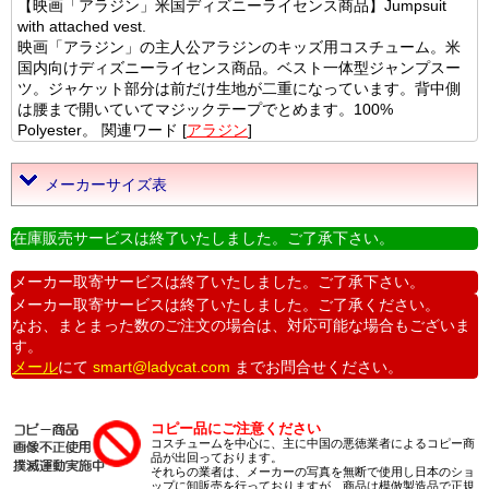
【映画「アラジン」米国ディズニーライセンス商品】Jumpsuit
with attached vest.
映画「アラジン」の主人公アラジンのキッズ用コスチューム。米
国内向けディズニーライセンス商品。ベスト一体型ジャンプスー
ツ。ジャケット部分は前だけ生地が二重になっています。背中側
は腰まで開いていてマジックテープでとめます。100%
Polyester。 関連ワード [
アラジン
]
メーカーサイズ表
在庫販売サービスは終了いたしました。ご了承下さい。
メーカー取寄サービスは終了いたしました。ご了承下さい。
メーカー取寄サービスは終了いたしました。ご了承ください。
なお、まとまった数のご注文の場合は、対応可能な場合もございま
す。
メール
にて
smart@ladycat.com
までお問合せください。
コピー品にご注意ください
コスチュームを中心に、主に中国の悪徳業者によるコピー商
品が出回っております。
それらの業者は、メーカーの写真を無断で使用し日本のショ
ップに卸販売を行っておりますが、商品は模倣製造品で正規