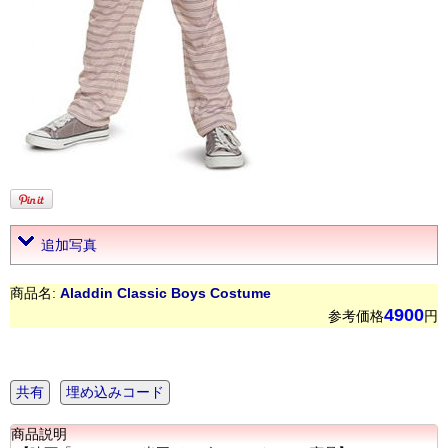
追加写真
商品名:
Aladdin Classic Boys Costume
4900
参考価格
円
共有
埋め込みコード
商品説明