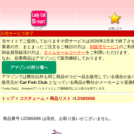
トップ
お気に入り
小売サービス終了
当サイトでご提供しております小売サービスは2026年2月末で終了さ
業者の方、まとまったご注文をご検討の方は、
卸販売サービス
のご利
卸会員登録済の方は、
タイムセールコーナー
をご利用いただけます。
なお、在庫商品はアマゾンにて販売継続しております。
アマゾンの売り場へ
アマゾンでは弊社以外も同じ商品やコピー品を販売している場合があ
販売元が
Cat Fish Club
となっている商品が弊社がメーカーより直接
*Lady Catは、Amazonアソシエイトとして適格販売により収入を得ています。
トップ
コスチューム
商品リスト
LDS85686
商品番号 LDS85686 は現在、お取り扱いがございません。