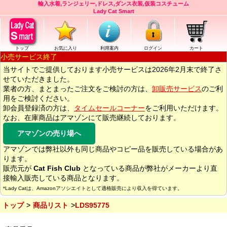
輸入水着,ランジェリー,ドレス,ダンス衣装,仮装コスチューム
Lady Cat Smart
トップ
お気に入り
利用案内
ログイン
カート
小売サービス終了
当サイトでご提供しております小売サービスは2026年2月末で終了さ
せていただきました。
業者の方、まとまったご注文をご検討の方は、
卸販売サービス
のご利
用をご検討ください。
卸会員登録済の方は、
タイムセールコーナー
をご利用いただけます。
なお、在庫商品はアマゾンにて販売継続しております。
アマゾンの売り場へ
アマゾンでは弊社以外も同じ商品やコピー品を販売している場合があ
ります。
販売元が
Cat Fish Club
となっている商品が弊社がメーカーより直
接輸入販売している商品となります。
*Lady Catは、Amazonアソシエイトとして適格販売により収入を得ています。
トップ
商品リスト
LDS95775