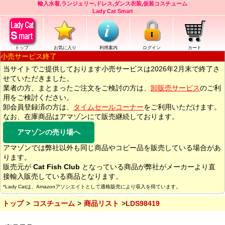
輸入水着,ランジェリー,ドレス,ダンス衣装,仮装コスチューム
Lady Cat Smart
トップ
お気に入り
利用案内
ログイン
カート
小売サービス終了
当サイトでご提供しております小売サービスは2026年2月末で終了さ
せていただきました。
業者の方、まとまったご注文をご検討の方は、
卸販売サービス
のご利
用をご検討ください。
卸会員登録済の方は、
タイムセールコーナー
をご利用いただけます。
なお、在庫商品はアマゾンにて販売継続しております。
アマゾンの売り場へ
アマゾンでは弊社以外も同じ商品やコピー品を販売している場合があ
ります。
販売元が
Cat Fish Club
となっている商品が弊社がメーカーより直
接輸入販売している商品となります。
*Lady Catは、Amazonアソシエイトとして適格販売により収入を得ています。
トップ
コスチューム
商品リスト
LDS98419