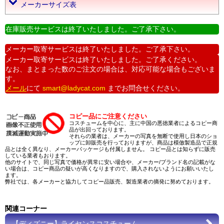
メーカーサイズ表
在庫販売サービスは終了いたしました。ご了承下さい。
メーカー取寄サービスは終了いたしました。ご了承下さい。
メーカー取寄サービスは終了いたしました。ご了承ください。
なお、まとまった数のご注文の場合は、対応可能な場合もございま
す。
メール
にて
smart@ladycat.com
までお問合せください。
コピー品にご注意ください
コスチュームを中心に、主に中国の悪徳業者によるコピー商
品が出回っております。
それらの業者は、メーカーの写真を無断で使用し日本のショ
ップに卸販売を行っておりますが、商品は模倣製造品で正規
品とは全く異なり、メーカーパッケージも付属しません。 コピー品とは知らずに販売
している業者もおります。
他のサイトで、同じ写真で価格が異常に安い場合や、メーカー/ブランド名の記載がな
い場合は、コピー商品の疑いが高くなりますので、購入されないようにお願いいたし
ます。
弊社では、各メーカーと協力してコピー品販売、製造業者の摘発に努めております。
関連コーナー
【ディズニー】ライセンスコスチューム