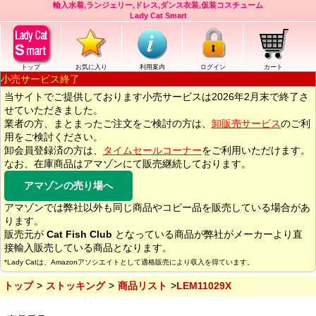
輸入水着,ランジェリー,ドレス,ダンス衣装,仮装コスチューム
Lady Cat Smart
トップ
お気に入り
利用案内
ログイン
カート
小売サービス終了
当サイトでご提供しております小売サービスは2026年2月末で終了さ
せていただきました。
業者の方、まとまったご注文をご検討の方は、
卸販売サービス
のご利
用をご検討ください。
卸会員登録済の方は、
タイムセールコーナー
をご利用いただけます。
なお、在庫商品はアマゾンにて販売継続しております。
アマゾンの売り場へ
アマゾンでは弊社以外も同じ商品やコピー品を販売している場合があ
ります。
販売元が
Cat Fish Club
となっている商品が弊社がメーカーより直
接輸入販売している商品となります。
*Lady Catは、Amazonアソシエイトとして適格販売により収入を得ています。
トップ
ストッキング
商品リスト
LEM11029X