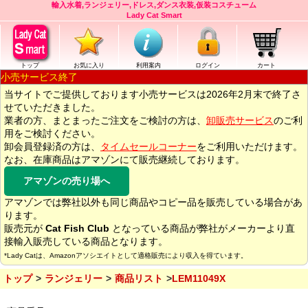
輸入水着,ランジェリー,ドレス,ダンス衣装,仮装コスチューム
Lady Cat Smart
トップ
お気に入り
利用案内
ログイン
カート
小売サービス終了
当サイトでご提供しております小売サービスは2026年2月末で終了さ
せていただきました。
業者の方、まとまったご注文をご検討の方は、
卸販売サービス
のご利
用をご検討ください。
卸会員登録済の方は、
タイムセールコーナー
をご利用いただけます。
なお、在庫商品はアマゾンにて販売継続しております。
アマゾンの売り場へ
アマゾンでは弊社以外も同じ商品やコピー品を販売している場合があ
ります。
販売元が
Cat Fish Club
となっている商品が弊社がメーカーより直
接輸入販売している商品となります。
*Lady Catは、Amazonアソシエイトとして適格販売により収入を得ています。
トップ
ランジェリー
商品リスト
LEM11049X