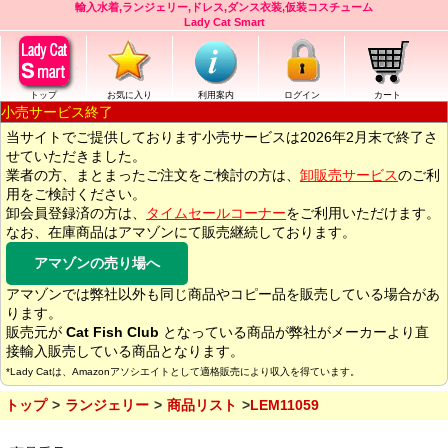
輸入水着,ランジェリー,ドレス,ダンス衣装,仮装コスチューム
Lady Cat Smart
トップ
お気に入り
利用案内
ログイン
カート
小売サービス終了
当サイトでご提供しております小売サービスは2026年2月末で終了さ
せていただきました。
業者の方、まとまったご注文をご検討の方は、
卸販売サービス
のご利
用をご検討ください。
卸会員登録済の方は、
タイムセールコーナー
をご利用いただけます。
なお、在庫商品はアマゾンにて販売継続しております。
アマゾンの売り場へ
アマゾンでは弊社以外も同じ商品やコピー品を販売している場合があ
ります。
販売元が
Cat Fish Club
となっている商品が弊社がメーカーより直
接輸入販売している商品となります。
*Lady Catは、Amazonアソシエイトとして適格販売により収入を得ています。
トップ
ランジェリー
商品リスト
LEM11059