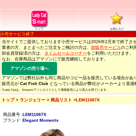
トップ
お気に入り
小売サービス終了
当サイトでご提供しております小売サービスは2026年2月末で終了さ
業者の方、まとまったご注文をご検討の方は、
卸販売サービス
のご利
卸会員登録済の方は、
タイムセールコーナー
をご利用いただけます。
なお、在庫商品はアマゾンにて販売継続しております。
アマゾンの売り場へ
アマゾンでは弊社以外も同じ商品やコピー品を販売している場合があ
販売元が
Cat Fish Club
となっている商品が弊社がメーカーより直接
*Lady Catは、Amazonアソシエイトとして適格販売により収入を得ています。
トップ
ランジェリー
商品リスト
LEM11067X
商品番号:
LEM11067X
ブランド:
Elegant Moments