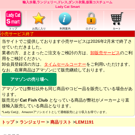
輸入水着,ランジェリー,ドレス,ダンス衣装,仮装コスチューム
Lady Cat Smart
トップ
お気に入り
利用案内
ログイン
カート
小売サービス終了
当サイトでご提供しております小売サービスは2026年2月末で終了さ
せていただきました。
業者の方、まとまったご注文をご検討の方は、
卸販売サービス
のご利
用をご検討ください。
卸会員登録済の方は、
タイムセールコーナー
をご利用いただけます。
なお、在庫商品はアマゾンにて販売継続しております。
アマゾンの売り場へ
アマゾンでは弊社以外も同じ商品やコピー品を販売している場合があ
ります。
販売元が
Cat Fish Club
となっている商品が弊社がメーカーより直
接輸入販売している商品となります。
*Lady Catは、Amazonアソシエイトとして適格販売により収入を得ています。
トップ
ランジェリー
商品リスト
LEM1191