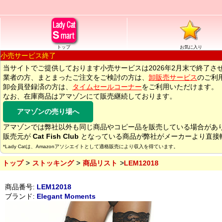
トップ
お気に入り
小売サービス終了
当サイトでご提供しております小売サービスは2026年2月末で終了さ
業者の方、まとまったご注文をご検討の方は、
卸販売サービス
のご利
卸会員登録済の方は、
タイムセールコーナー
をご利用いただけます。
なお、在庫商品はアマゾンにて販売継続しております。
アマゾンの売り場へ
アマゾンでは弊社以外も同じ商品やコピー品を販売している場合があ
販売元が
Cat Fish Club
となっている商品が弊社がメーカーより直接
*Lady Catは、Amazonアソシエイトとして適格販売により収入を得ています。
トップ
ストッキング
商品リスト
LEM12018
商品番号:
LEM12018
ブランド:
Elegant Moments