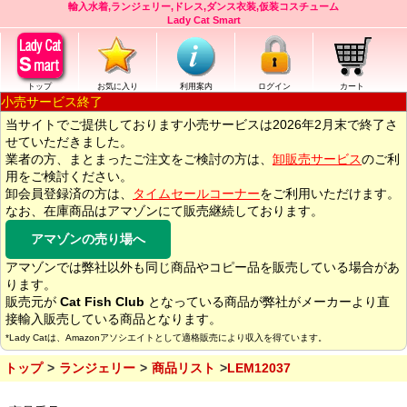
輸入水着,ランジェリー,ドレス,ダンス衣装,仮装コスチューム
Lady Cat Smart
トップ
お気に入り
利用案内
ログイン
カート
小売サービス終了
当サイトでご提供しております小売サービスは2026年2月末で終了さ
せていただきました。
業者の方、まとまったご注文をご検討の方は、
卸販売サービス
のご利
用をご検討ください。
卸会員登録済の方は、
タイムセールコーナー
をご利用いただけます。
なお、在庫商品はアマゾンにて販売継続しております。
アマゾンの売り場へ
アマゾンでは弊社以外も同じ商品やコピー品を販売している場合があ
ります。
販売元が
Cat Fish Club
となっている商品が弊社がメーカーより直
接輸入販売している商品となります。
*Lady Catは、Amazonアソシエイトとして適格販売により収入を得ています。
トップ
ランジェリー
商品リスト
LEM12037