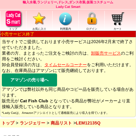
輸入水着,ランジェリー,ドレス,ダンス衣装,仮装コスチューム
Lady Cat Smart
トップ
お気に入り
利用案内
ログイン
カート
小売サービス終了
当サイトでご提供しております小売サービスは2026年2月末で終了さ
せていただきました。
業者の方、まとまったご注文をご検討の方は、
卸販売サービス
のご利
用をご検討ください。
卸会員登録済の方は、
タイムセールコーナー
をご利用いただけます。
なお、在庫商品はアマゾンにて販売継続しております。
アマゾンの売り場へ
アマゾンでは弊社以外も同じ商品やコピー品を販売している場合があ
ります。
販売元が
Cat Fish Club
となっている商品が弊社がメーカーより直
接輸入販売している商品となります。
*Lady Catは、Amazonアソシエイトとして適格販売により収入を得ています。
トップ
ランジェリー
商品リスト
LEM12135Q