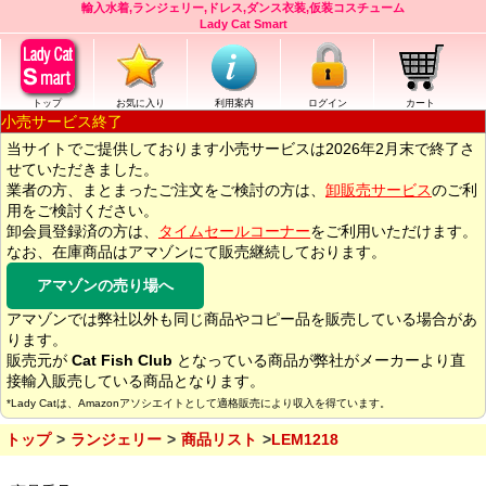
輸入水着,ランジェリー,ドレス,ダンス衣装,仮装コスチューム
Lady Cat Smart
トップ
お気に入り
利用案内
ログイン
カート
小売サービス終了
当サイトでご提供しております小売サービスは2026年2月末で終了さ
せていただきました。
業者の方、まとまったご注文をご検討の方は、
卸販売サービス
のご利
用をご検討ください。
卸会員登録済の方は、
タイムセールコーナー
をご利用いただけます。
なお、在庫商品はアマゾンにて販売継続しております。
アマゾンの売り場へ
アマゾンでは弊社以外も同じ商品やコピー品を販売している場合があ
ります。
販売元が
Cat Fish Club
となっている商品が弊社がメーカーより直
接輸入販売している商品となります。
*Lady Catは、Amazonアソシエイトとして適格販売により収入を得ています。
トップ
ランジェリー
商品リスト
LEM1218