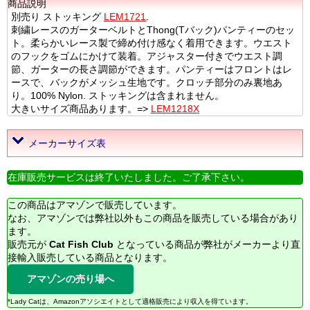
商品説明
別売り ストッキング
LEM1721
.
刺繍レースのガーターベルトとThong(Tバック)パンティーのセッ
ト。柔らかいレース製で締め付け感なく着用できます。ウエスト
のフックをゴムにかけて装着。アジャスター付きでウエスト調
節、ガーターの長さ調節ができます。パンティーはフロントはレ
ースで、バックがメッシュ生地です。クロッチ部分のみ裏地あ
り。100% Nylon. ストッキングは含まれません。
大きいサイズ商品あります。=>
LEM1218X
メーカーサイズ表
在庫販売サービスは終了いたしました。ご了承下さい。
この商品はアマゾンで販売しています。
なお、アマゾンでは弊社以外もこの商品を販売している場合があり
ます。
販売元が
Cat Fish Club
となっている商品が弊社がメーカーより直
接輸入販売している商品となります。
アマゾンの売り場へ
*Lady Catは、Amazonアソシエイトとして適格販売により収入を得ています。