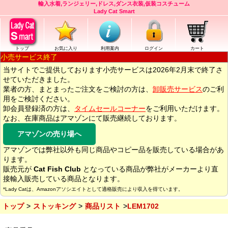
輸入水着,ランジェリー,ドレス,ダンス衣装,仮装コスチューム
Lady Cat Smart
トップ
お気に入り
利用案内
ログイン
カート
小売サービス終了
当サイトでご提供しております小売サービスは2026年2月末で終了さ
せていただきました。
業者の方、まとまったご注文をご検討の方は、
卸販売サービス
のご利
用をご検討ください。
卸会員登録済の方は、
タイムセールコーナー
をご利用いただけます。
なお、在庫商品はアマゾンにて販売継続しております。
アマゾンの売り場へ
アマゾンでは弊社以外も同じ商品やコピー品を販売している場合があ
ります。
販売元が
Cat Fish Club
となっている商品が弊社がメーカーより直
接輸入販売している商品となります。
*Lady Catは、Amazonアソシエイトとして適格販売により収入を得ています。
トップ
ストッキング
商品リスト
LEM1702