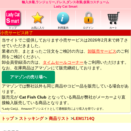
輸入水着,ランジェリー,ドレス,ダンス衣装,仮装コスチューム
Lady Cat Smart
トップ
お気に入り
利用案内
ログイン
カート
小売サービス終了
当サイトでご提供しております小売サービスは2026年2月末で終了さ
せていただきました。
業者の方、まとまったご注文をご検討の方は、
卸販売サービス
のご利
用をご検討ください。
卸会員登録済の方は、
タイムセールコーナー
をご利用いただけます。
なお、在庫商品はアマゾンにて販売継続しております。
アマゾンの売り場へ
アマゾンでは弊社以外も同じ商品やコピー品を販売している場合があ
ります。
販売元が
Cat Fish Club
となっている商品が弊社がメーカーより直
接輸入販売している商品となります。
*Lady Catは、Amazonアソシエイトとして適格販売により収入を得ています。
トップ
ストッキング
商品リスト
LEM1714Q