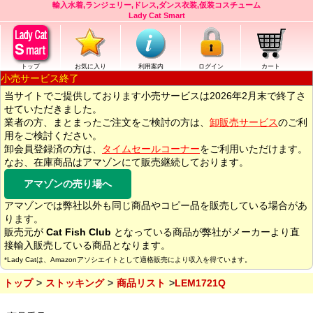
輸入水着,ランジェリー,ドレス,ダンス衣装,仮装コスチューム
Lady Cat Smart
トップ
お気に入り
利用案内
ログイン
カート
小売サービス終了
当サイトでご提供しております小売サービスは2026年2月末で終了さ
せていただきました。
業者の方、まとまったご注文をご検討の方は、
卸販売サービス
のご利
用をご検討ください。
卸会員登録済の方は、
タイムセールコーナー
をご利用いただけます。
なお、在庫商品はアマゾンにて販売継続しております。
アマゾンの売り場へ
アマゾンでは弊社以外も同じ商品やコピー品を販売している場合があ
ります。
販売元が
Cat Fish Club
となっている商品が弊社がメーカーより直
接輸入販売している商品となります。
*Lady Catは、Amazonアソシエイトとして適格販売により収入を得ています。
トップ
ストッキング
商品リスト
LEM1721Q