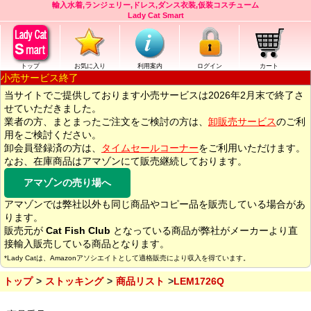
輸入水着,ランジェリー,ドレス,ダンス衣装,仮装コスチューム
Lady Cat Smart
トップ
お気に入り
利用案内
ログイン
カート
小売サービス終了
当サイトでご提供しております小売サービスは2026年2月末で終了さ
せていただきました。
業者の方、まとまったご注文をご検討の方は、
卸販売サービス
のご利
用をご検討ください。
卸会員登録済の方は、
タイムセールコーナー
をご利用いただけます。
なお、在庫商品はアマゾンにて販売継続しております。
アマゾンの売り場へ
アマゾンでは弊社以外も同じ商品やコピー品を販売している場合があ
ります。
販売元が
Cat Fish Club
となっている商品が弊社がメーカーより直
接輸入販売している商品となります。
*Lady Catは、Amazonアソシエイトとして適格販売により収入を得ています。
トップ
ストッキング
商品リスト
LEM1726Q