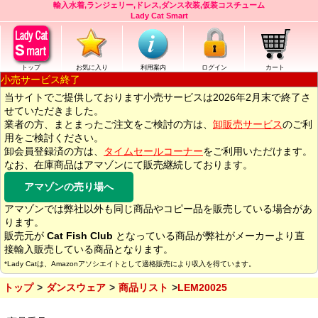
輸入水着,ランジェリー,ドレス,ダンス衣装,仮装コスチューム
Lady Cat Smart
トップ
お気に入り
利用案内
ログイン
カート
小売サービス終了
当サイトでご提供しております小売サービスは2026年2月末で終了さ
せていただきました。
業者の方、まとまったご注文をご検討の方は、
卸販売サービス
のご利
用をご検討ください。
卸会員登録済の方は、
タイムセールコーナー
をご利用いただけます。
なお、在庫商品はアマゾンにて販売継続しております。
アマゾンの売り場へ
アマゾンでは弊社以外も同じ商品やコピー品を販売している場合があ
ります。
販売元が
Cat Fish Club
となっている商品が弊社がメーカーより直
接輸入販売している商品となります。
*Lady Catは、Amazonアソシエイトとして適格販売により収入を得ています。
トップ
ダンスウェア
商品リスト
LEM20025