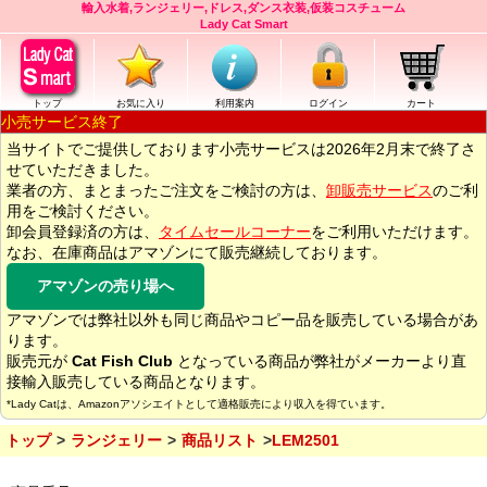
輸入水着,ランジェリー,ドレス,ダンス衣装,仮装コスチューム
Lady Cat Smart
トップ
お気に入り
利用案内
ログイン
カート
小売サービス終了
当サイトでご提供しております小売サービスは2026年2月末で終了さ
せていただきました。
業者の方、まとまったご注文をご検討の方は、
卸販売サービス
のご利
用をご検討ください。
卸会員登録済の方は、
タイムセールコーナー
をご利用いただけます。
なお、在庫商品はアマゾンにて販売継続しております。
アマゾンの売り場へ
アマゾンでは弊社以外も同じ商品やコピー品を販売している場合があ
ります。
販売元が
Cat Fish Club
となっている商品が弊社がメーカーより直
接輸入販売している商品となります。
*Lady Catは、Amazonアソシエイトとして適格販売により収入を得ています。
トップ
ランジェリー
商品リスト
LEM2501