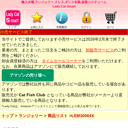
輸入水着,ランジェリー,ドレス,ダンス衣装,仮装コスチューム
Lady Cat Smart
トップ
お気に入り
利用案内
ログイン
カート
小売サービス終了
当サイトでご提供しております小売サービスは2026年2月末で終了さ
せていただきました。
業者の方、まとまったご注文をご検討の方は、
卸販売サービス
のご利
用をご検討ください。
卸会員登録済の方は、
タイムセールコーナー
をご利用いただけます。
なお、在庫商品はアマゾンにて販売継続しております。
アマゾンの売り場へ
アマゾンでは弊社以外も同じ商品やコピー品を販売している場合があ
ります。
販売元が
Cat Fish Club
となっている商品が弊社がメーカーより直
接輸入販売している商品となります。
*Lady Catは、Amazonアソシエイトとして適格販売により収入を得ています。
トップ
ランジェリー
商品リスト
LEM30064X