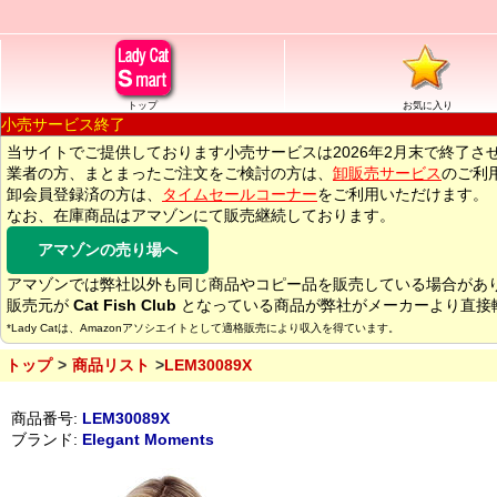
トップ
お気に入り
小売サービス終了
当サイトでご提供しております小売サービスは2026年2月末で終了さ
業者の方、まとまったご注文をご検討の方は、
卸販売サービス
のご利
卸会員登録済の方は、
タイムセールコーナー
をご利用いただけます。
なお、在庫商品はアマゾンにて販売継続しております。
アマゾンの売り場へ
アマゾンでは弊社以外も同じ商品やコピー品を販売している場合があ
販売元が
Cat Fish Club
となっている商品が弊社がメーカーより直接
*Lady Catは、Amazonアソシエイトとして適格販売により収入を得ています。
トップ
商品リスト
LEM30089X
商品番号:
LEM30089X
ブランド:
Elegant Moments