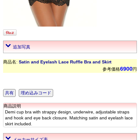
追加写真
商品名:
Satin and Eyelash Lace Ruffle Bra and Skirt
6900
参考価格
円
共有
埋め込みコード
商品説明
Demi cup bra with strappy design, underwire, adjustable straps
and hook and eye back closure. Matching satin and eyelash lace
skirt included.
メーカーサイズ表