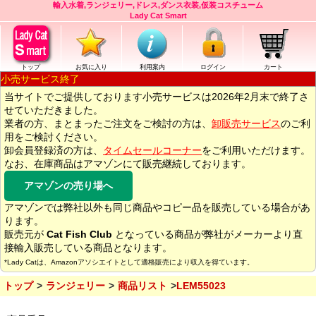
輸入水着,ランジェリー,ドレス,ダンス衣装,仮装コスチューム
Lady Cat Smart
トップ
お気に入り
利用案内
ログイン
カート
小売サービス終了
当サイトでご提供しております小売サービスは2026年2月末で終了さ
せていただきました。
業者の方、まとまったご注文をご検討の方は、
卸販売サービス
のご利
用をご検討ください。
卸会員登録済の方は、
タイムセールコーナー
をご利用いただけます。
なお、在庫商品はアマゾンにて販売継続しております。
アマゾンの売り場へ
アマゾンでは弊社以外も同じ商品やコピー品を販売している場合があ
ります。
販売元が
Cat Fish Club
となっている商品が弊社がメーカーより直
接輸入販売している商品となります。
*Lady Catは、Amazonアソシエイトとして適格販売により収入を得ています。
トップ
ランジェリー
商品リスト
LEM55023