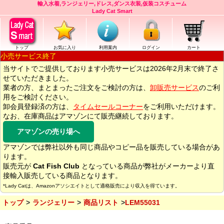
輸入水着,ランジェリー,ドレス,ダンス衣装,仮装コスチューム
Lady Cat Smart
トップ
お気に入り
利用案内
ログイン
カート
小売サービス終了
当サイトでご提供しております小売サービスは2026年2月末で終了さ
せていただきました。
業者の方、まとまったご注文をご検討の方は、
卸販売サービス
のご利
用をご検討ください。
卸会員登録済の方は、
タイムセールコーナー
をご利用いただけます。
なお、在庫商品はアマゾンにて販売継続しております。
アマゾンの売り場へ
アマゾンでは弊社以外も同じ商品やコピー品を販売している場合があ
ります。
販売元が
Cat Fish Club
となっている商品が弊社がメーカーより直
接輸入販売している商品となります。
*Lady Catは、Amazonアソシエイトとして適格販売により収入を得ています。
トップ
ランジェリー
商品リスト
LEM55031