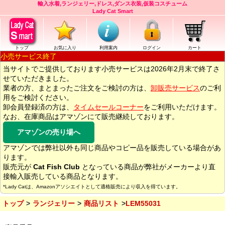
輸入水着,ランジェリー,ドレス,ダンス衣装,仮装コスチューム
Lady Cat Smart
トップ
お気に入り
利用案内
ログイン
カート
小売サービス終了
当サイトでご提供しております小売サービスは2026年2月末で終了さ
せていただきました。
業者の方、まとまったご注文をご検討の方は、
卸販売サービス
のご利
用をご検討ください。
卸会員登録済の方は、
タイムセールコーナー
をご利用いただけます。
なお、在庫商品はアマゾンにて販売継続しております。
アマゾンの売り場へ
アマゾンでは弊社以外も同じ商品やコピー品を販売している場合があ
ります。
販売元が
Cat Fish Club
となっている商品が弊社がメーカーより直
接輸入販売している商品となります。
*Lady Catは、Amazonアソシエイトとして適格販売により収入を得ています。
トップ
ランジェリー
商品リスト
LEM55031