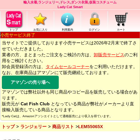
輸入水着,ランジェリー,ドレス,ダンス衣装,仮装コスチューム
Lady Cat Smart
トップ
お気に入り
利用案内
ログイン
カート
小売サービス終了
当サイトでご提供しております小売サービスは2026年2月末で終了さ
せていただきました。
業者の方、まとまったご注文をご検討の方は、
卸販売サービス
のご利
用をご検討ください。
卸会員登録済の方は、
タイムセールコーナー
をご利用いただけます。
なお、在庫商品はアマゾンにて販売継続しております。
アマゾンの売り場へ
アマゾンでは弊社以外も同じ商品やコピー品を販売している場合があ
ります。
販売元が
Cat Fish Club
となっている商品が弊社がメーカーより直
接輸入販売している商品となります。
*Lady Catは、Amazonアソシエイトとして適格販売により収入を得ています。
トップ
ランジェリー
商品リスト
LEM55065X