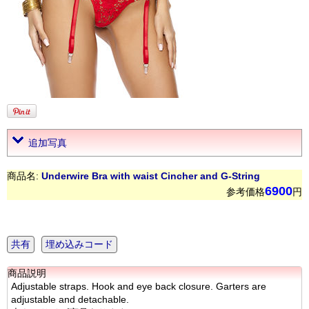
追加写真
商品名:
Underwire Bra with waist Cincher and G-String
6900
参考価格
円
共有
埋め込みコード
商品説明
Adjustable straps. Hook and eye back closure. Garters are
adjustable and detachable.