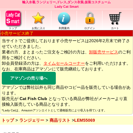
輸入水着,ランジェリー,ドレス,ダンス衣装,仮装コスチューム
Lady Cat Smart
トップ
お気に入り
利用案内
ログイン
カート
小売サービス終了
当サイトでご提供しております小売サービスは2026年2月末で終了さ
せていただきました。
業者の方、まとまったご注文をご検討の方は、
卸販売サービス
のご利
用をご検討ください。
卸会員登録済の方は、
タイムセールコーナー
をご利用いただけます。
なお、在庫商品はアマゾンにて販売継続しております。
アマゾンの売り場へ
アマゾンでは弊社以外も同じ商品やコピー品を販売している場合があ
ります。
販売元が
Cat Fish Club
となっている商品が弊社がメーカーより直
接輸入販売している商品となります。
*Lady Catは、Amazonアソシエイトとして適格販売により収入を得ています。
トップ
ランジェリー
商品リスト
LEM55069