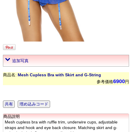
追加写真
商品名:
Mesh Cupless Bra with Skirt and G-String
6900
参考価格
円
共有
埋め込みコード
商品説明
Mesh cupless bra with ruffle trim, underwire cups, adjustable
straps and hook and eye back closure. Matching skirt and g-