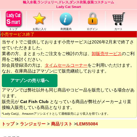
輸入水着,ランジェリー,ドレス,ダンス衣装,仮装コスチューム
Lady Cat Smart
トップ
お気に入り
利用案内
ログイン
カート
小売サービス終了
当サイトでご提供しております小売サービスは2026年2月末で終了さ
せていただきました。
業者の方、まとまったご注文をご検討の方は、
卸販売サービス
のご利
用をご検討ください。
卸会員登録済の方は、
タイムセールコーナー
をご利用いただけます。
なお、在庫商品はアマゾンにて販売継続しております。
アマゾンの売り場へ
アマゾンでは弊社以外も同じ商品やコピー品を販売している場合があ
ります。
販売元が
Cat Fish Club
となっている商品が弊社がメーカーより直
接輸入販売している商品となります。
*Lady Catは、Amazonアソシエイトとして適格販売により収入を得ています。
トップ
ランジェリー
商品リスト
LEM55084