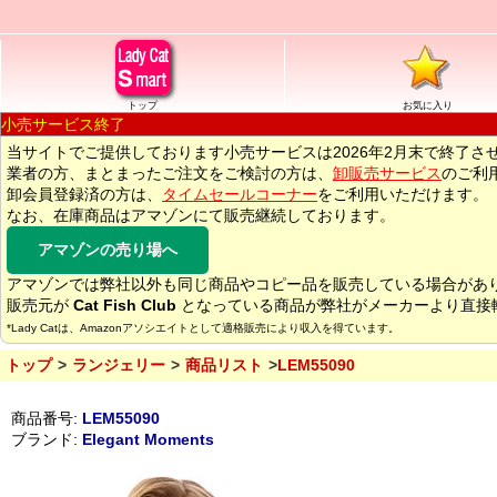
トップ
お気に入り
小売サービス終了
当サイトでご提供しております小売サービスは2026年2月末で終了さ
業者の方、まとまったご注文をご検討の方は、
卸販売サービス
のご利
卸会員登録済の方は、
タイムセールコーナー
をご利用いただけます。
なお、在庫商品はアマゾンにて販売継続しております。
アマゾンの売り場へ
アマゾンでは弊社以外も同じ商品やコピー品を販売している場合があ
販売元が
Cat Fish Club
となっている商品が弊社がメーカーより直接
*Lady Catは、Amazonアソシエイトとして適格販売により収入を得ています。
トップ
ランジェリー
商品リスト
LEM55090
商品番号:
LEM55090
ブランド:
Elegant Moments