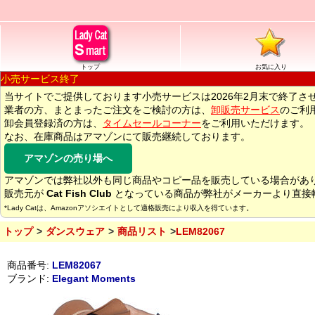
トップ
お気に入り
小売サービス終了
当サイトでご提供しております小売サービスは2026年2月末で終了さ
業者の方、まとまったご注文をご検討の方は、
卸販売サービス
のご利
卸会員登録済の方は、
タイムセールコーナー
をご利用いただけます。
なお、在庫商品はアマゾンにて販売継続しております。
アマゾンの売り場へ
アマゾンでは弊社以外も同じ商品やコピー品を販売している場合があ
販売元が
Cat Fish Club
となっている商品が弊社がメーカーより直接
*Lady Catは、Amazonアソシエイトとして適格販売により収入を得ています。
トップ
ダンスウェア
商品リスト
LEM82067
商品番号:
LEM82067
ブランド:
Elegant Moments