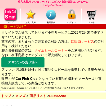
輸入水着,ランジェリー,ドレス,ダンス衣装,仮装コスチューム
Lady Cat Smart
トップ
お気に入り
利用案内
ログイン
カート
小売サービス終了
当サイトでご提供しております小売サービスは2026年2月末で終了さ
せていただきました。
業者の方、まとまったご注文をご検討の方は、
卸販売サービス
のご利
用をご検討ください。
卸会員登録済の方は、
タイムセールコーナー
をご利用いただけます。
なお、在庫商品はアマゾンにて販売継続しております。
アマゾンの売り場へ
アマゾンでは弊社以外も同じ商品やコピー品を販売している場合があ
ります。
販売元が
Cat Fish Club
となっている商品が弊社がメーカーより直
接輸入販売している商品となります。
*Lady Catは、Amazonアソシエイトとして適格販売により収入を得ています。
トップ
メンズ
商品リスト
LEM82200