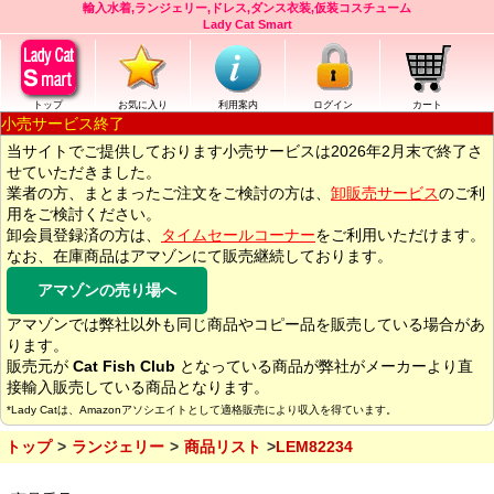
輸入水着,ランジェリー,ドレス,ダンス衣装,仮装コスチューム
Lady Cat Smart
トップ
お気に入り
利用案内
ログイン
カート
小売サービス終了
当サイトでご提供しております小売サービスは2026年2月末で終了さ
せていただきました。
業者の方、まとまったご注文をご検討の方は、
卸販売サービス
のご利
用をご検討ください。
卸会員登録済の方は、
タイムセールコーナー
をご利用いただけます。
なお、在庫商品はアマゾンにて販売継続しております。
アマゾンの売り場へ
アマゾンでは弊社以外も同じ商品やコピー品を販売している場合があ
ります。
販売元が
Cat Fish Club
となっている商品が弊社がメーカーより直
接輸入販売している商品となります。
*Lady Catは、Amazonアソシエイトとして適格販売により収入を得ています。
トップ
ランジェリー
商品リスト
LEM82234