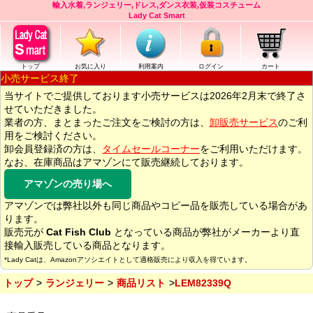
輸入水着,ランジェリー,ドレス,ダンス衣装,仮装コスチューム
Lady Cat Smart
トップ
お気に入り
利用案内
ログイン
カート
小売サービス終了
当サイトでご提供しております小売サービスは2026年2月末で終了さ
せていただきました。
業者の方、まとまったご注文をご検討の方は、
卸販売サービス
のご利
用をご検討ください。
卸会員登録済の方は、
タイムセールコーナー
をご利用いただけます。
なお、在庫商品はアマゾンにて販売継続しております。
アマゾンの売り場へ
アマゾンでは弊社以外も同じ商品やコピー品を販売している場合があ
ります。
販売元が
Cat Fish Club
となっている商品が弊社がメーカーより直
接輸入販売している商品となります。
*Lady Catは、Amazonアソシエイトとして適格販売により収入を得ています。
トップ
ランジェリー
商品リスト
LEM82339Q