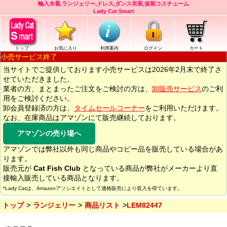
輸入水着,ランジェリー,ドレス,ダンス衣装,仮装コスチューム
Lady Cat Smart
トップ
お気に入り
利用案内
ログイン
カート
小売サービス終了
当サイトでご提供しております小売サービスは2026年2月末で終了さ
せていただきました。
業者の方、まとまったご注文をご検討の方は、
卸販売サービス
のご利
用をご検討ください。
卸会員登録済の方は、
タイムセールコーナー
をご利用いただけます。
なお、在庫商品はアマゾンにて販売継続しております。
アマゾンの売り場へ
アマゾンでは弊社以外も同じ商品やコピー品を販売している場合があ
ります。
販売元が
Cat Fish Club
となっている商品が弊社がメーカーより直
接輸入販売している商品となります。
*Lady Catは、Amazonアソシエイトとして適格販売により収入を得ています。
トップ
ランジェリー
商品リスト
LEM82447