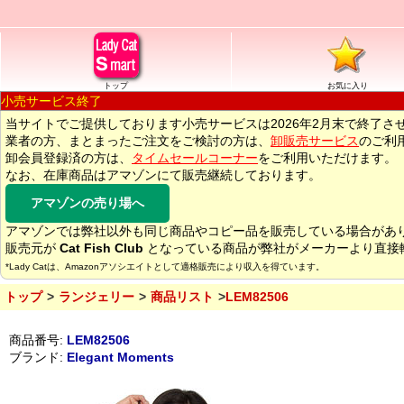
トップ
お気に入り
小売サービス終了
当サイトでご提供しております小売サービスは2026年2月末で終了さ
業者の方、まとまったご注文をご検討の方は、
卸販売サービス
のご利
卸会員登録済の方は、
タイムセールコーナー
をご利用いただけます。
なお、在庫商品はアマゾンにて販売継続しております。
アマゾンの売り場へ
アマゾンでは弊社以外も同じ商品やコピー品を販売している場合があ
販売元が
Cat Fish Club
となっている商品が弊社がメーカーより直接
*Lady Catは、Amazonアソシエイトとして適格販売により収入を得ています。
トップ
ランジェリー
商品リスト
LEM82506
商品番号:
LEM82506
ブランド:
Elegant Moments