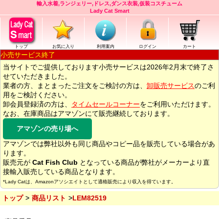
輸入水着,ランジェリー,ドレス,ダンス衣装,仮装コスチューム
Lady Cat Smart
トップ
お気に入り
利用案内
ログイン
カート
小売サービス終了
当サイトでご提供しております小売サービスは2026年2月末で終了さ
せていただきました。
業者の方、まとまったご注文をご検討の方は、
卸販売サービス
のご利
用をご検討ください。
卸会員登録済の方は、
タイムセールコーナー
をご利用いただけます。
なお、在庫商品はアマゾンにて販売継続しております。
アマゾンの売り場へ
アマゾンでは弊社以外も同じ商品やコピー品を販売している場合があ
ります。
販売元が
Cat Fish Club
となっている商品が弊社がメーカーより直
接輸入販売している商品となります。
*Lady Catは、Amazonアソシエイトとして適格販売により収入を得ています。
トップ
商品リスト
LEM82519