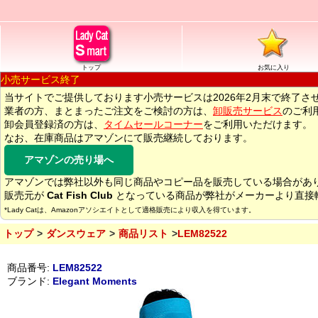
トップ
お気に入り
小売サービス終了
当サイトでご提供しております小売サービスは2026年2月末で終了さ
業者の方、まとまったご注文をご検討の方は、
卸販売サービス
のご利
卸会員登録済の方は、
タイムセールコーナー
をご利用いただけます。
なお、在庫商品はアマゾンにて販売継続しております。
アマゾンの売り場へ
アマゾンでは弊社以外も同じ商品やコピー品を販売している場合があ
販売元が
Cat Fish Club
となっている商品が弊社がメーカーより直接
*Lady Catは、Amazonアソシエイトとして適格販売により収入を得ています。
トップ
ダンスウェア
商品リスト
LEM82522
商品番号:
LEM82522
ブランド:
Elegant Moments