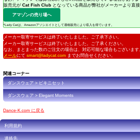
販売元が
Cat Fish Club
となっている商品が弊社がメーカーより直接
アマゾンの売り場へ
*Lady Catは、Amazonアソシエイトとして適格販売により収入を得ています。
メーカー取寄サービスは終了いたしました。ご了承下さい。
メーカー取寄サービスは終了いたしました。ご了承ください。
なお、まとまった数のご注文の場合は、対応可能な場合もございます
メール
にて
smart@ladycat.com
までお問合せください。
関連コーナー
ダンスウェア > ビキニセット
ダンスウェア > Elegant Moments
Dance-K.com に戻る
利用規約
連絡先