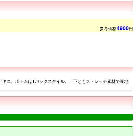
4900
参考価格
円
角ビキニ。ボトムはTバックスタイル。上下ともストレッチ素材で裏地