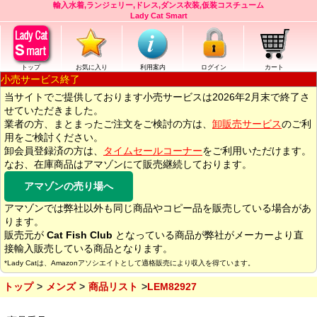
輸入水着,ランジェリー,ドレス,ダンス衣装,仮装コスチューム
Lady Cat Smart
トップ
お気に入り
利用案内
ログイン
カート
小売サービス終了
当サイトでご提供しております小売サービスは2026年2月末で終了さ
せていただきました。
業者の方、まとまったご注文をご検討の方は、
卸販売サービス
のご利
用をご検討ください。
卸会員登録済の方は、
タイムセールコーナー
をご利用いただけます。
なお、在庫商品はアマゾンにて販売継続しております。
アマゾンの売り場へ
アマゾンでは弊社以外も同じ商品やコピー品を販売している場合があ
ります。
販売元が
Cat Fish Club
となっている商品が弊社がメーカーより直
接輸入販売している商品となります。
*Lady Catは、Amazonアソシエイトとして適格販売により収入を得ています。
トップ
メンズ
商品リスト
LEM82927