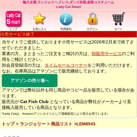
輸入水着,ランジェリー,ドレス,ダンス衣装,仮装コスチューム
Lady Cat Smart
トップ
お気に入り
利用案内
ログイン
カート
小売サービス終了
当サイトでご提供しております小売サービスは2026年2月末で終了さ
せていただきました。
業者の方、まとまったご注文をご検討の方は、
卸販売サービス
のご利
用をご検討ください。
卸会員登録済の方は、
タイムセールコーナー
をご利用いただけます。
なお、在庫商品はアマゾンにて販売継続しております。
アマゾンの売り場へ
アマゾンでは弊社以外も同じ商品やコピー品を販売している場合があ
ります。
販売元が
Cat Fish Club
となっている商品が弊社がメーカーより直
接輸入販売している商品となります。
*Lady Catは、Amazonアソシエイトとして適格販売により収入を得ています。
トップ
ランジェリー
商品リスト
LEM8543