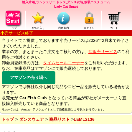
輸入水着,ランジェリー,ドレス,ダンス衣装,仮装コスチューム
Lady Cat Smart
トップ
お気に入り
利用案内
ログイン
カート
小売サービス終了
当サイトでご提供しております小売サービスは2026年2月末で終了さ
せていただきました。
業者の方、まとまったご注文をご検討の方は、
卸販売サービス
のご利
用をご検討ください。
卸会員登録済の方は、
タイムセールコーナー
をご利用いただけます。
なお、在庫商品はアマゾンにて販売継続しております。
アマゾンの売り場へ
アマゾンでは弊社以外も同じ商品やコピー品を販売している場合があ
ります。
販売元が
Cat Fish Club
となっている商品が弊社がメーカーより直
接輸入販売している商品となります。
*Lady Catは、Amazonアソシエイトとして適格販売により収入を得ています。
トップ
ダンスウェア
商品リスト
LEML2136