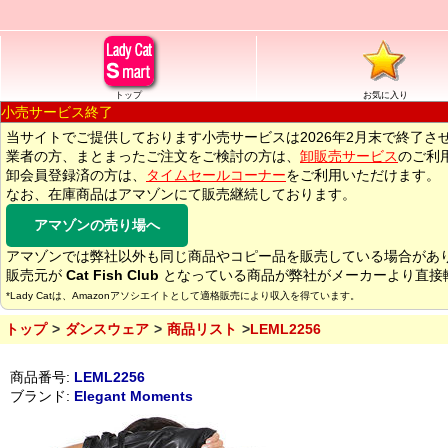
トップ
お気に入り
小売サービス終了
当サイトでご提供しております小売サービスは2026年2月末で終了さ
業者の方、まとまったご注文をご検討の方は、
卸販売サービス
のご利
卸会員登録済の方は、
タイムセールコーナー
をご利用いただけます。
なお、在庫商品はアマゾンにて販売継続しております。
アマゾンの売り場へ
アマゾンでは弊社以外も同じ商品やコピー品を販売している場合があ
販売元が
Cat Fish Club
となっている商品が弊社がメーカーより直接
*Lady Catは、Amazonアソシエイトとして適格販売により収入を得ています。
トップ
ダンスウェア
商品リスト
LEML2256
商品番号:
LEML2256
ブランド:
Elegant Moments