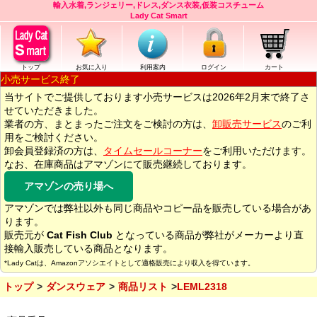
輸入水着,ランジェリー,ドレス,ダンス衣装,仮装コスチューム
Lady Cat Smart
トップ
お気に入り
利用案内
ログイン
カート
小売サービス終了
当サイトでご提供しております小売サービスは2026年2月末で終了さ
せていただきました。
業者の方、まとまったご注文をご検討の方は、
卸販売サービス
のご利
用をご検討ください。
卸会員登録済の方は、
タイムセールコーナー
をご利用いただけます。
なお、在庫商品はアマゾンにて販売継続しております。
アマゾンの売り場へ
アマゾンでは弊社以外も同じ商品やコピー品を販売している場合があ
ります。
販売元が
Cat Fish Club
となっている商品が弊社がメーカーより直
接輸入販売している商品となります。
*Lady Catは、Amazonアソシエイトとして適格販売により収入を得ています。
トップ
ダンスウェア
商品リスト
LEML2318