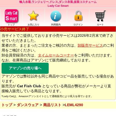
輸入水着,ランジェリー,ドレス,ダンス衣装,仮装コスチューム
Lady Cat Smart
トップ
お気に入り
利用案内
ログイン
カート
小売サービス終了
当サイトでご提供しております小売サービスは2026年2月末で終了さ
せていただきました。
業者の方、まとまったご注文をご検討の方は、
卸販売サービス
のご利
用をご検討ください。
卸会員登録済の方は、
タイムセールコーナー
をご利用いただけます。
なお、在庫商品はアマゾンにて販売継続しております。
アマゾンの売り場へ
アマゾンでは弊社以外も同じ商品やコピー品を販売している場合があ
ります。
販売元が
Cat Fish Club
となっている商品が弊社がメーカーより直
接輸入販売している商品となります。
*Lady Catは、Amazonアソシエイトとして適格販売により収入を得ています。
トップ
ダンスウェア
商品リスト
LEML4290