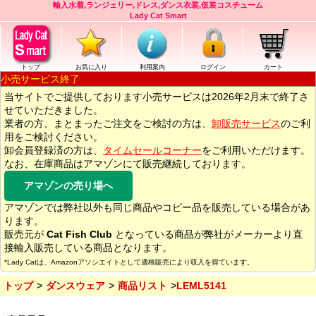
輸入水着,ランジェリー,ドレス,ダンス衣装,仮装コスチューム
Lady Cat Smart
トップ
お気に入り
利用案内
ログイン
カート
小売サービス終了
当サイトでご提供しております小売サービスは2026年2月末で終了さ
せていただきました。
業者の方、まとまったご注文をご検討の方は、
卸販売サービス
のご利
用をご検討ください。
卸会員登録済の方は、
タイムセールコーナー
をご利用いただけます。
なお、在庫商品はアマゾンにて販売継続しております。
アマゾンの売り場へ
アマゾンでは弊社以外も同じ商品やコピー品を販売している場合があ
ります。
販売元が
Cat Fish Club
となっている商品が弊社がメーカーより直
接輸入販売している商品となります。
*Lady Catは、Amazonアソシエイトとして適格販売により収入を得ています。
トップ
ダンスウェア
商品リスト
LEML5141