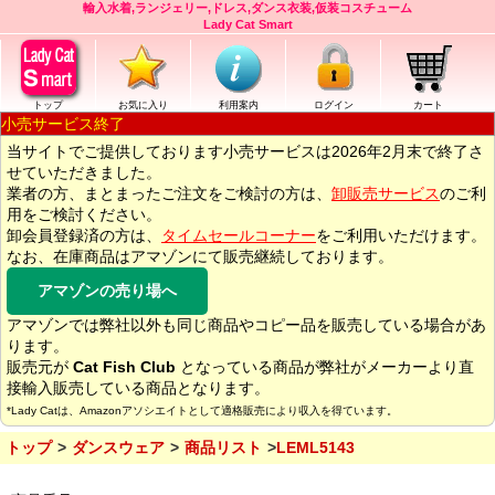
輸入水着,ランジェリー,ドレス,ダンス衣装,仮装コスチューム
Lady Cat Smart
トップ
お気に入り
利用案内
ログイン
カート
小売サービス終了
当サイトでご提供しております小売サービスは2026年2月末で終了さ
せていただきました。
業者の方、まとまったご注文をご検討の方は、
卸販売サービス
のご利
用をご検討ください。
卸会員登録済の方は、
タイムセールコーナー
をご利用いただけます。
なお、在庫商品はアマゾンにて販売継続しております。
アマゾンの売り場へ
アマゾンでは弊社以外も同じ商品やコピー品を販売している場合があ
ります。
販売元が
Cat Fish Club
となっている商品が弊社がメーカーより直
接輸入販売している商品となります。
*Lady Catは、Amazonアソシエイトとして適格販売により収入を得ています。
トップ
ダンスウェア
商品リスト
LEML5143