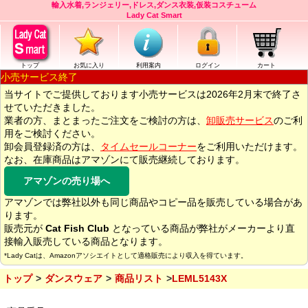
輸入水着,ランジェリー,ドレス,ダンス衣装,仮装コスチューム
Lady Cat Smart
トップ
お気に入り
利用案内
ログイン
カート
小売サービス終了
当サイトでご提供しております小売サービスは2026年2月末で終了さ
せていただきました。
業者の方、まとまったご注文をご検討の方は、
卸販売サービス
のご利
用をご検討ください。
卸会員登録済の方は、
タイムセールコーナー
をご利用いただけます。
なお、在庫商品はアマゾンにて販売継続しております。
アマゾンの売り場へ
アマゾンでは弊社以外も同じ商品やコピー品を販売している場合があ
ります。
販売元が
Cat Fish Club
となっている商品が弊社がメーカーより直
接輸入販売している商品となります。
*Lady Catは、Amazonアソシエイトとして適格販売により収入を得ています。
トップ
ダンスウェア
商品リスト
LEML5143X