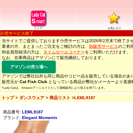
トップ
お気に入り
小売サービス終了
当サイトでご提供しております小売サービスは2026年2月末で終了さ
業者の方、まとまったご注文をご検討の方は、
卸販売サービス
のご利
卸会員登録済の方は、
タイムセールコーナー
をご利用いただけます。
なお、在庫商品はアマゾンにて販売継続しております。
アマゾンの売り場へ
アマゾンでは弊社以外も同じ商品やコピー品を販売している場合があ
販売元が
Cat Fish Club
となっている商品が弊社がメーカーより直接
*Lady Catは、Amazonアソシエイトとして適格販売により収入を得ています。
トップ
ダンスウェア
商品リスト
LEML9187
商品番号:
LEML9187
ブランド:
Elegant Moments