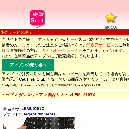
トップ
お気に入り
小売サービス終了
当サイトでご提供しております小売サービスは2026年2月末で終了さ
業者の方、まとまったご注文をご検討の方は、
卸販売サービス
のご利
卸会員登録済の方は、
タイムセールコーナー
をご利用いただけます。
なお、在庫商品はアマゾンにて販売継続しております。
アマゾンの売り場へ
アマゾンでは弊社以外も同じ商品やコピー品を販売している場合があ
販売元が
Cat Fish Club
となっている商品が弊社がメーカーより直接
*Lady Catは、Amazonアソシエイトとして適格販売により収入を得ています。
トップ
ダンスウェア
商品リスト
LEML9197X
商品番号:
LEML9197X
ブランド:
Elegant Moments