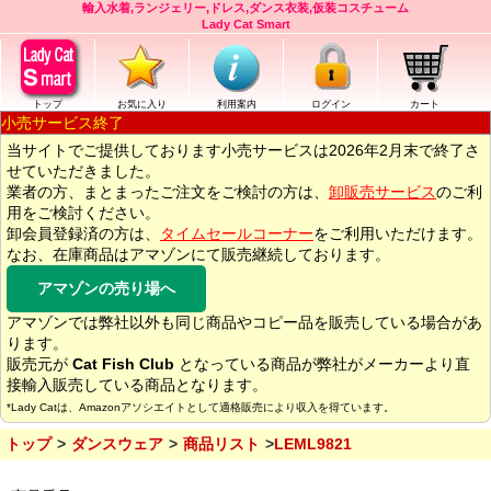
輸入水着,ランジェリー,ドレス,ダンス衣装,仮装コスチューム
Lady Cat Smart
トップ
お気に入り
利用案内
ログイン
カート
小売サービス終了
当サイトでご提供しております小売サービスは2026年2月末で終了さ
せていただきました。
業者の方、まとまったご注文をご検討の方は、
卸販売サービス
のご利
用をご検討ください。
卸会員登録済の方は、
タイムセールコーナー
をご利用いただけます。
なお、在庫商品はアマゾンにて販売継続しております。
アマゾンの売り場へ
アマゾンでは弊社以外も同じ商品やコピー品を販売している場合があ
ります。
販売元が
Cat Fish Club
となっている商品が弊社がメーカーより直
接輸入販売している商品となります。
*Lady Catは、Amazonアソシエイトとして適格販売により収入を得ています。
トップ
ダンスウェア
商品リスト
LEML9821