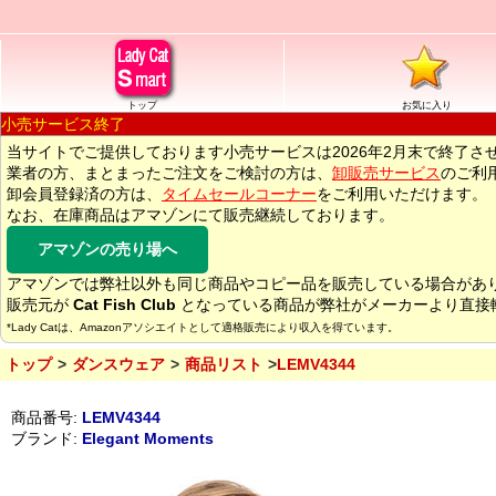
トップ
お気に入り
小売サービス終了
当サイトでご提供しております小売サービスは2026年2月末で終了さ
業者の方、まとまったご注文をご検討の方は、
卸販売サービス
のご利
卸会員登録済の方は、
タイムセールコーナー
をご利用いただけます。
なお、在庫商品はアマゾンにて販売継続しております。
アマゾンの売り場へ
アマゾンでは弊社以外も同じ商品やコピー品を販売している場合があ
販売元が
Cat Fish Club
となっている商品が弊社がメーカーより直接
*Lady Catは、Amazonアソシエイトとして適格販売により収入を得ています。
トップ
ダンスウェア
商品リスト
LEMV4344
商品番号:
LEMV4344
ブランド:
Elegant Moments